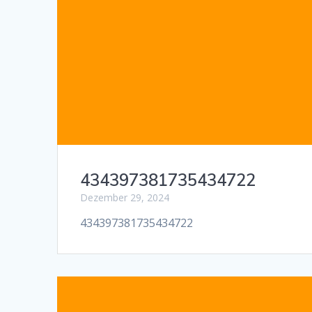
434397381735434722
Dezember 29, 2024
434397381735434722